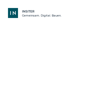
INSITER
INSITER
Gemeinsam. Digital. Bauen.
AGB
Übersicht
Finder
Insiter
Allgemeine
Geschäftsbedingunge
App-Store
der Firma my-
Baustoff GmbH &
Co. KG für das
Branchenportal
INSITER