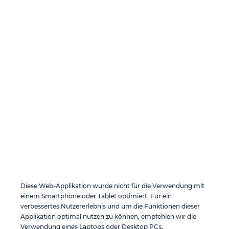
spezialisiertes
Experten-Know-
how und bilden
ein breites
Portfolio ab. Das
Fachwissen und
die Präzision
unserer 350
Mitarbeiter sorgen
für beste Qualität
im Bau und für
gesundes
Wachstum
unseres
Unternehmens.
Zum Anbieter
Diese Web-Applikation wurde nicht für die Verwendung mit
einem Smartphone oder Tablet optimiert. Für ein
verbessertes Nutzererlebnis und um die Funktionen dieser
Applikation optimal nutzen zu können, empfehlen wir die
Verwendung eines Laptops oder Desktop PCs.