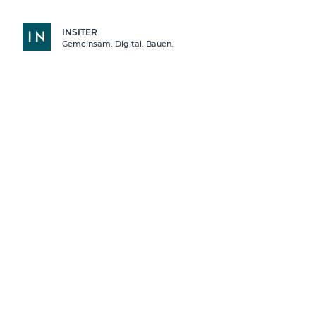
INSITER
INSITER
Gemeinsam. Digital. Bauen.
Übersicht
Finder
Insiter
Baustoffanbieter
Entsorger Aufbereiter
App-Store